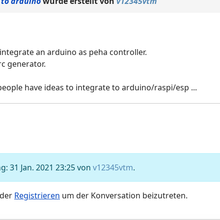
 to arduino
wurde erstellt von
v12345vtm
 integrate an arduino as peha controller.
crc generator.
ople have ideas to integrate to arduino/raspi/esp ...
g: 31 Jan. 2021 23:25 von
v12345vtm
.
der
Registrieren
um der Konversation beizutreten.