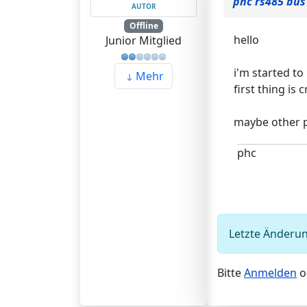
phc rs485 bus
AUTOR
Offline
hello
Junior Mitglied
i'm started to
Mehr
first thing is 
maybe other pe
phc
Letzte Änderun
Bitte
Anmelden
o