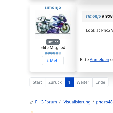
simonjo
simonjo
antwo
Look at Phc2Mq
Offline
Elite Mitglied
Bitte
Anmelden
o
Mehr
Start
Zurück
1
Weiter
Ende
PHC-Forum
Visualisierung
phc rs48