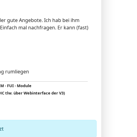
er gute Angebote. Ich hab bei ihm
nfach mal nachfragen. Er kann (fast)
ng rumliegen
IM - FUI - Module
C tlw. über Webinterface der V3)
zt