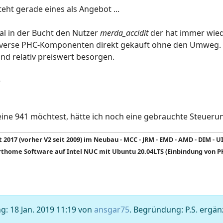
teht gerade eines als Angebot ...
l in der Bucht den Nutzer
merda_accidit
der hat immer wied
verse PHC-Komponenten direkt gekauft ohne den Umweg. Ei
und relativ preiswert besorgen.
e
eine 941 möchtest, hätte ich noch eine gebrauchte Steueru
 2017 (vorher V2 seit 2009) im Neubau - MCC - JRM - EMD - AMD - DIM - U
home Software auf Intel NUC mit Ubuntu 20.04LTS (Einbindung von PH
g: 18 Jan. 2019 11:19 von
ansgar75
. Begründung: P.S. ergän