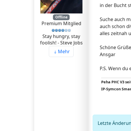
in der Bucht s
Offline
Suche auch ma
Premium Mitglied
auch schon di
alles zeitnah 
Stay hungry, stay
foolish! - Steve Jobs
Schöne Grüß
Mehr
Ansgar
P.S. Wenn du 
Peha PHC V3 seit
IP-Symcon Smart
Letzte Änderun