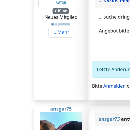
... suche: Pe
AUTOR
Offline
... suche dri
Neues Mitglied
Angebot bitte 
Mehr
Letzte Änderun
Bitte
Anmelden
o
ansgar75
ansgar75
ant