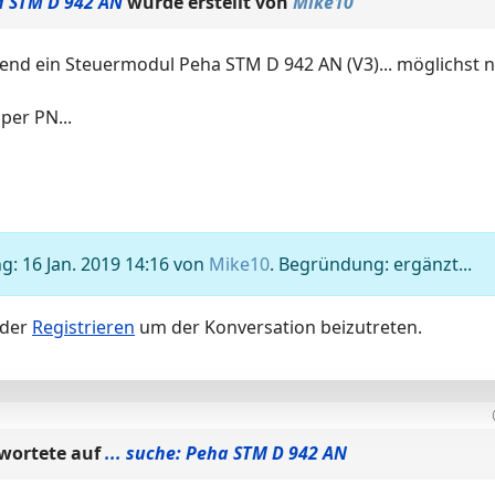
ha STM D 942 AN
wurde erstellt von
Mike10
ngend ein Steuermodul Peha STM D 942 AN (V3)... möglichst n
per PN...
g: 16 Jan. 2019 14:16 von
Mike10
. Begründung: ergänzt...
der
Registrieren
um der Konversation beizutreten.
wortete auf
... suche: Peha STM D 942 AN